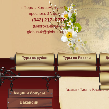
г. Пермь, Комсомольский
проспект, 37, офис 8
(342) 217- 0770
(многоканальный)
globus-tk@globustk.ru
Туры за рубеж
Туры по России
Д
Главная
»
Туры по России
»
Кр
Акции и бонусы
Вакансии