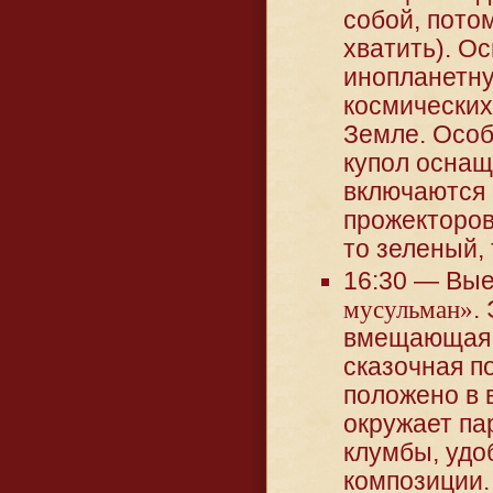
собой, пото
хватить). О
инопланетну
космических
Земле. Особ
купол оснащ
включаются 
прожекторов
то зеленый, 
16:30 — Вые
мусульман»
.
вмещающая д
сказочная п
положено в в
окружает пар
клумбы, удо
композиции.