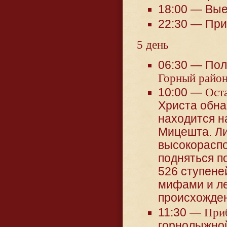
18:00 — Вые
22:30 — При
5 день
06:30 — Пол
Горный район
10:00 —
Ост
Христа обна
находится н
Мицешта. Ли
высокораспо
подняться п
526 ступене
мифами и ле
происхожде
11:30 —
Приб
горнолыжной