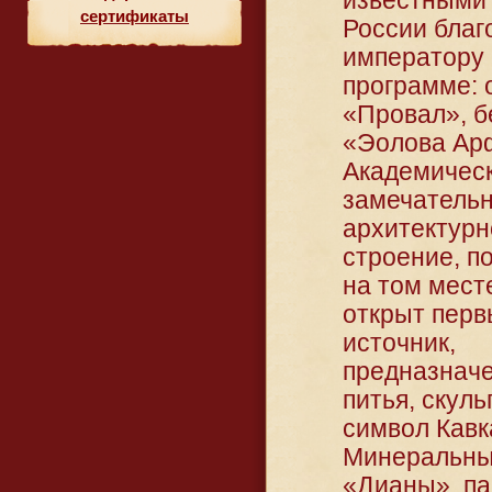
известными 
сертификаты
России благ
императору 
программе: 
«Провал», б
«Эолова Ар
Академическ
замечатель
архитектурн
строение, п
на том месте
открыт пер
источник,
предназнач
питья, скул
символ Кавк
Минеральных
«Дианы», па