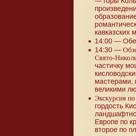
— горы Коль
произведени
образование
романтическ
кавказских 
14:00 — Обе
14:30 —
Обз
Свято-Николь
частичку мо
кисловодски
мастерами, 
великими лю
Экскурсия по
гордость Ки
ландшафтног
Европе по к
второе по п