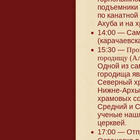
подъемники 
по канатной
Ахуба и на 
14:00 — Сам
(карачаевск
15:30 —
Про
городищу (А
Одной из са
городища яв
Северный хр
Нижне-Архыз
храмовых с
Средний и С
ученые наш
церквей.
17:00 — Отп