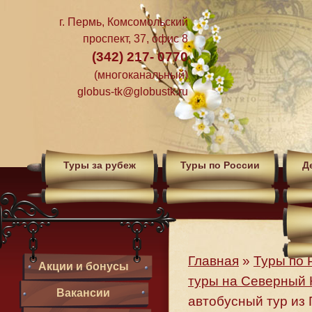
г. Пермь, Комсомольский
проспект, 37, офис 8
(342) 217- 0770
(многоканальный)
globus-tk@globustk.ru
Туры за рубеж
Туры по России
Д
Главная
»
Туры по 
Акции и бонусы
туры на Северный 
Вакансии
автобусный тур из