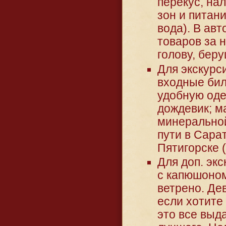
перекус, на
зон и питани
вода). В ав
товаров за 
голову, беру
Для экскурси
входные бил
удобную оде
дождевик; м
минеральной
пути в Сара
Пятигорске 
Для доп. эк
с капюшоном
ветрено. Де
если хотите
это все выд