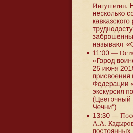
Ингушетии
.
несколько с
кавказского
труднодосту
заброшенные
называют «
11:00 —
Оста
«Город воин
25 июня 201
присвоения 
Федерации «
экскурсия п
(Цветочный 
Чечни").
13:30 —
Пос
А.А. Кадыро
постоянных 