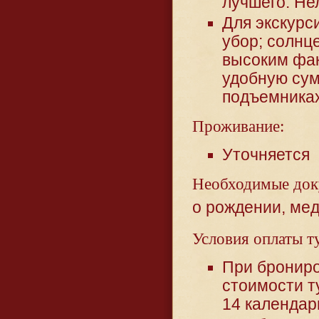
лучшего. Не
Для экскурс
убор; солнц
высоким фа
удобную сум
подъемниках
Проживание:
Уточняется
Необходимые док
о рождении, мед
Условия оплаты т
При брониро
стоимости т
14 календар