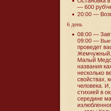
Остановка в
— 600 руб\ч
20:00 — Воз
6 день
08:00 — Зав
09:00 —
Вые
проведет ва
Жемчужный, 
Малый Медо
названия каж
несколько в
свойствах, 
человека. И
стихией в о
середине ма
излюбленног