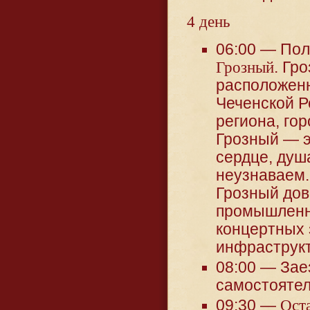
4 день
06:00 — Пол
Грозный
. Гр
расположенн
Чеченской Р
региона, го
Грозный — э
сердце, душ
неузнаваем. 
Грозный дов
промышленны
концертных 
инфраструк
08:00 — Зае
самостоятел
09:30 —
Ост