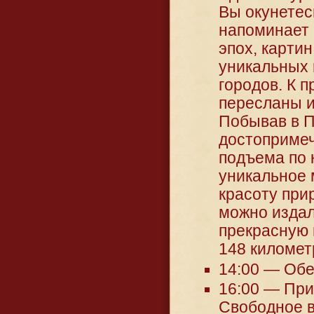
Вы окунетес
напоминает 
эпох, картин
уникальных 
городов. К 
пересланы и
Побывав в П
достопримеч
подъема по 
уникальное 
красоту при
можно издал
прекрасную 
148 километ
14:00 — Обе
16:00 — При
Свободное 