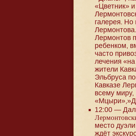
«Цветник» и
Лермонтовс
галерея. Но 
Лермонтова.
Лермонтов п
ребенком, в
часто приво
лечения «на 
жители Кавк
Эльбруса по
Кавказе Лер
всему миру,
«Мцыри»,»Д
12:00 — Да
Лермонтовск
место дуэли
ждёт экскур