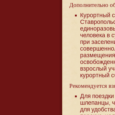
Дополнительно обя
Курортный 
Ставропольс
единоразовы
человека в 
при заселен
совершеннол
размещения 
освобожденн
взрослый уч
курортный сб
Рекомендуется взя
Для поездки 
шлепанцы, ч
для удобств