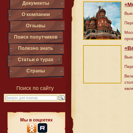
Документы
«М
Выез
О компании
Пер
Отзывы
Мос
Поиск попутчиков
пров
«В
Полезно знать
Выез
Статьи о турах
Пер
Страны
Вел
стол
Поиск по сайту
явл
Мы в соцсетях