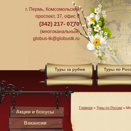
г. Пермь, Комсомольский
проспект, 37, офис 8
(342) 217- 0770
(многоканальный)
globus-tk@globustk.ru
Туры за рубеж
Туры по Рос
Главная
»
Туры по России
»
Мо
Акции и бонусы
Вакансии