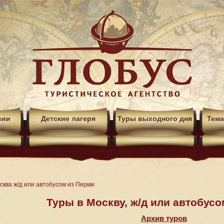
сии
Детские лагеря
Туры выходного дня
Тема
сква ж/д или автобусом из Перми
Туры в Москву, ж/д или автобус
Архив туров