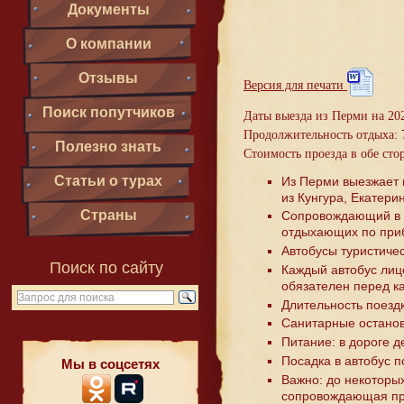
Документы
О компании
Отзывы
Версия для печати
Поиск попутчиков
Даты выезда из Перми на 202
Продолжительность отдыха:
Полезно знать
Стоимость проезда в обе ст
Статьи о турах
Из Перми выезжает 
из Кунгура, Екатери
Страны
Сопровождающий в п
отдыхающих по приб
Автобусы туристиче
Поиск по сайту
Каждый автобус лиц
обязателен перед к
Длительность поезд
Санитарные остановк
Питание: в дороге 
Посадка в автобус п
Мы в соцсетях
Важно: до некоторых
сопровождающая про