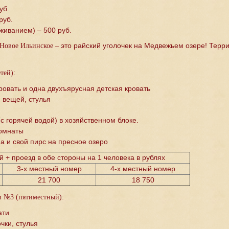
уб.
руб.
оживанием) – 500 руб.
это райский уголочек на Медвежьем озере! Терри
.Новое Ильинское –
тей):
ровать и одна двухъярусная детская кровать
 вещей, стулья
с горячей водой) в хозяйственном блоке.
комнаты
а и свой пирс на пресное озеро
 + проезд в обе стороны на 1 человека в рублях
3-х местный номер
4-х местный номер
21 700
18 750
и №3 (пятиместный):
ати
чки, стулья