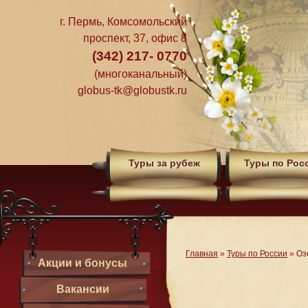
г. Пермь, Комсомольский
проспект, 37, офис 8
(342) 217- 0770
(многоканальный)
globus-tk@globustk.ru
Туры за рубеж
Туры по Рос
Главная
»
Туры по России
»
Оз
Акции и бонусы
Вакансии