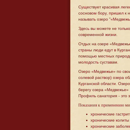
Существует красивая леге
сосновом бору, пришел к н
называть озеро "«Медвежь
Здесь вы можете не только
современной жизни.
Отдых на озере «Медвежье
страны люди едут в Курган
помощью местных природны
молодость суставам.
Озеро «Медвежье» по сво
солевой раствор) озера 
Курганской области. Озер
берегу озера «Медвежье»
Профиль санатория - это 
Показания к применению ми
хронические гастри
хронические колиты
хронические заболе