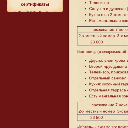
Телевизор
сертификаты
Санузел и душевая (
Кухня в на 2 комнат
Есть мангальная зон
проживание 7 ночей
2-х местный номер
3-х м
23 000
Вип-номер (изолированный, о
Двуспальная кровать
Второй ярус дивана –
Телевизор, прикрова
Отдельный санузел 
Кухня: кухонный гар
Отдельная терраса 
Есть мангальная зон
проживание 7 ночей
2-х местный номер
3-х м
33 500
«Мотель» - вход во все номе