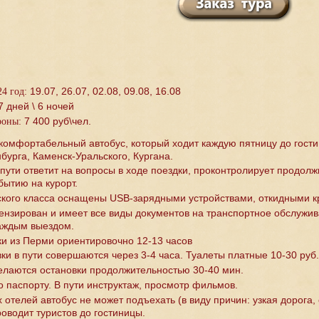
19.07, 26.07, 02.08, 09.08, 16.08
4 год:
7 дней \ 6 ночей
7 400 руб\чел.
ороны:
комфортабельный автобус, который ходит каждую пятницу до гостин
нбурга, Каменск-Уральского, Кургана.
ути ответит на вопросы в ходе поездки, проконтролирует продолж
ытию на курорт.
ского класса оснащены USB-зарядными устройствами, откидными к
ензирован и имеет все виды документов на транспортное обслужив
аждым выездом.
ки из Перми ориентировочно 12-13 часов
и в пути совершаются через 3-4 часа. Туалеты платные 10-30 руб.
делаются остановки продолжительностью 30-40 мин.
о паспорту. В пути инструктаж, просмотр фильмов.
 отелей автобус не может подъехать (в виду причин: узкая дорога,
водит туристов до гостиницы.