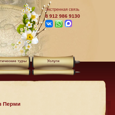
Экстренная связь
8 912 986 9130
тические туры
Услуги
з Перми