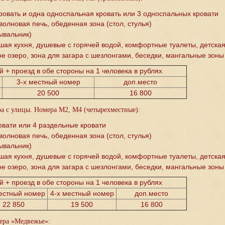
ровать и одна односпальная кровать или 3 односпальных кровати
олновая печь, обеденная зона (стол, стулья)
ывальник)
шая кухня, душевые с горячей водой, комфортные туалеты, детска
е озеро, зона для загара с шезлонгами, беседки, мангальные зоны
 + проезд в обе стороны на 1 человека в рублях
3-х местный номер
доп.место
20 500
16 800
ра с улицы. Номера М2, М4 (четырехместные):
овати или 4 раздельные кровати
олновая печь, обеденная зона (стол, стулья)
ывальник)
шая кухня, душевые с горячей водой, комфортные туалеты, детска
е озеро, зона для загара с шезлонгами, беседки, мангальные зоны
 + проезд в обе стороны на 1 человека в рублях
местный номер
4-х местный номер
доп.место
22 850
19 500
16 800
ера «Медвежье»: