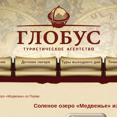
сии
Детские лагеря
Туры выходного дня
Тема
еро «Медвежье» из Перми
Соленое озеро «Медвежье» и