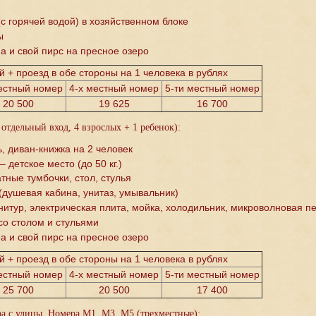
с горячей водой) в хозяйственном блоке
ы
а и свой пирс на пресное озеро
 + проезд в обе стороны на 1 человека в рублях
естный номер
4-х местный номер
5-ти местный номер
20 500
19 625
16 700
тдельный вход, 4 взрослых + 1 ребенок):
, диван-книжка на 2 человек
 детское место (до 50 кг.)
тные тумбочки, стол, стулья
(душевая кабина, унитаз, умывальник)
нитур, электрическая плита, мойка, холодильник, микроволновая п
со столом и стульями
а и свой пирс на пресное озеро
 + проезд в обе стороны на 1 человека в рублях
естный номер
4-х местный номер
5-ти местный номер
25 700
20 500
17 400
ра с улицы. Номера М1, М3, М5 (трехместные):