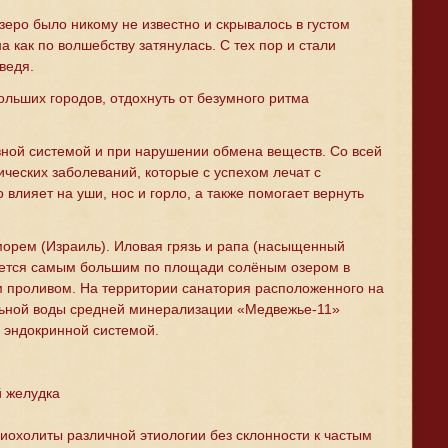
еро было никому не известно и скрывалось в густом
 как по волшебству затянулась. С тех пор и стали
ведя.
ольших городов, отдохнуть от безумного ритма
ной системой и при нарушении обмена веществ. Со всей
ических заболеваний, которые с успехом лечат с
лияет на уши, нос и горло, а также помогает вернуть
орем (Израиль). Иловая грязь и рапа (насыщенный
яется самым большим по площади солёным озером в
м проливом. На территории санатория расположенного на
льной воды средней минерализации «Медвежье-11»
 эндокринной системой.
й желудка
иохолиты различной этиологии без склонности к частым