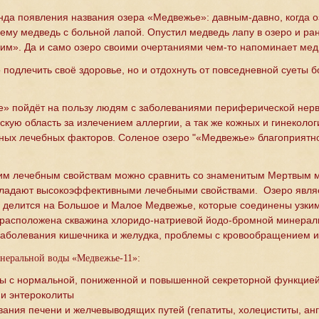
нда появления названия озера «Медвежье»: давным-давно, когда оз
ему медведь с больной лапой. Опустил медведь лапу в озеро и рана
им». Да и само озеро своими очертаниями чем-то напоминает мед
 подлечить своё здоровье, но и отдохнуть от повседневной суеты б
» пойдёт на пользу людям с заболеваниями периферической нерв
скую область за излечением аллергии, а так же кожных и гинеколог
х лечебных факторов. Соленое озеро "«Медвежье» благоприятно в
им лечебным свойствам можно сравнить со знаменитым Мертвым м
обладают высокоэффективными лечебными свойствами. Озеро явл
о делится на Большое и Малое Медвежье, которые соединены узки
 расположена скважина хлоридо-натриевой йодо-бромной минера
заболевания кишечника и желудка, проблемы с кровообращением и
неральной воды «Медвежье-11»:
ты с нормальной, пониженной и повышенной секреторной функцие
 и энтероколиты
вания печени и желчевыводящих путей (гепатиты, холециститы, анг