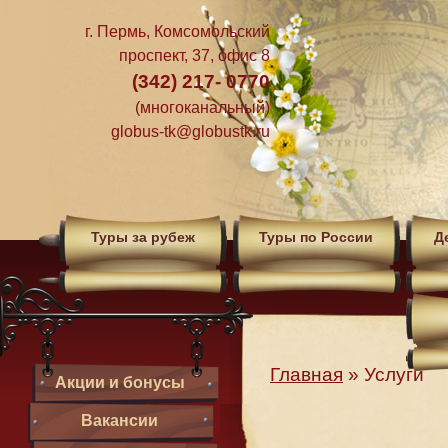
г. Пермь, Комсомольский
проспект, 37, офис 8
(342) 217- 0770
(многоканальный)
globus-tk@globustk.ru
Туры за рубеж
Туры по России
Д
Главная
»
Услуги
Акции и бонусы
Вакансии