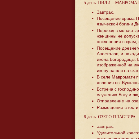
5 день. ПИЛИ – МАВРОМА
Завтрак.
Посещение храма По
языческой богини Ди
Переезд в монастырь
женщины не допуска
поклонения в храм,
Посещение древнего
Апостолов, и находи
икона Богородицы. В
изображенной на ик
икону нашли на скал
В селе Мавромати п
явления св. Вуколо
Встреча с господин
служению Богу и лю
Отправление на озе
Размещение в гости
6 день. ОЗЕРО ПЛАСТИР
Завтрак.
Удивительной красот
посещения монасты