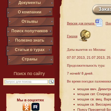
Документы
О компании
Отзывы
Версия для печати
Пои
Поиск попутчиков
Греция
Полезно знать
Статьи о турах
Даты вылетов из Москвы:
07.07.2013, 21.07.2013, 25
Страны
Продолжительность тура:
Поиск по сайту
7 ночей/ 8 дней.
Во время поездки паломник
мощам вмч. Димитри
мощам свт. Спиридо
мощам св. вмц. Вар
Мы в соцсетях
мощам св. Виссарио
Поясу Пресвятой Б