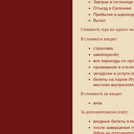
Завтрак в гостинице.
Отъезд в Салоники.
Прибытие в аэропор
Вылет.
Стоимость тура на одного че
В стоимость входит:
страховка,
авиаперелёт,
все переезды по пр
проживание в отелях
экскурсии и услуги 
билеты на паром Иг
местная внутренняя
В стоимость не входит:
виза
За дополнительную плату:
входные билеты в мо
после завершения п
Афон за дополнител