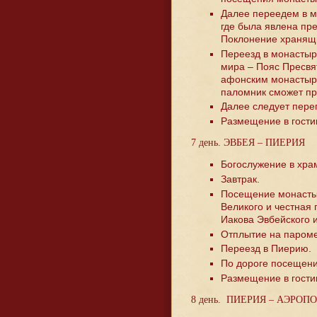
Далее переедем в м
где была явлена пр
Поклонение хранящ
Переезд в монастыр
мира – Пояс Пресвя
афонским монастыре
паломник сможет пр
Далее следует переп
Размещение в гости
7 день. ЭВБЕЯ – ПИЕРИЯ
Богослужение в храм
Завтрак.
Посещение монастыря
Великого и честная 
Иакова Эвбейского и
Отплытие на пароме
Переезд в Пиерию.
По дороге посещени
Размещение в гости
8 день. ПИЕРИЯ – АЭРОП