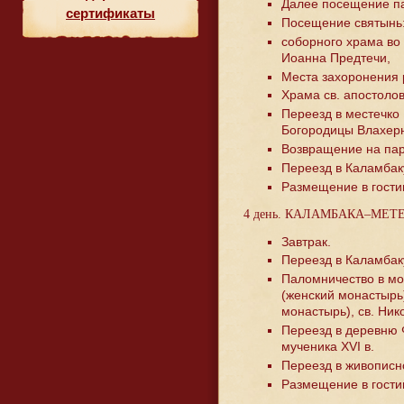
Далее посещение па
сертификаты
Посещение святынь
соборного храма во
Иоанна Предтечи,
Места захоронения 
Храма св. апостолов
Переезд в местечко
Богородицы Влахерн
Возвращение на пар
Переезд в Каламбак
Размещение в гости
4 день. КАЛАМБАКА–МЕТ
Завтрак.
Переезд в Каламбак
Паломничество в мо
(женский монастырь
монастырь), св. Ник
Переезд в деревню 
мученика XVI в.
Переезд в живописн
Размещение в гости