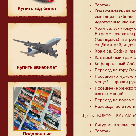
Завтрак.
Купить ж/д билет
Ознакомительная эк
имеющих наиболее в
чудотворные иконы:
Храм св. великомуч
В храме находится р
(Каллидиса), митро
св. Димитрий, и где
Храм св. Софии, гд
Катакомбный храм со
Кафедральный Собор
Купить авиабилет
Переезд на гору Ол
Посещение мужского
мощей – правая рук
Посещение женского
святых мощей.
Переезд на пароме 
Размещение в гости
3 день. КОРФУ – КАЛАМБ
Литургия в храме св
Завтрак.
Подарочные