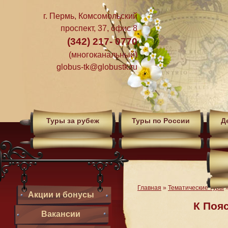
г. Пермь, Комсомольский
проспект, 37, офис 8
(342) 217- 0770
(многоканальный)
globus-tk@globustk.ru
Туры за рубеж
Туры по России
Д
Главная
»
Тематические туры
Акции и бонусы
К Поя
Вакансии