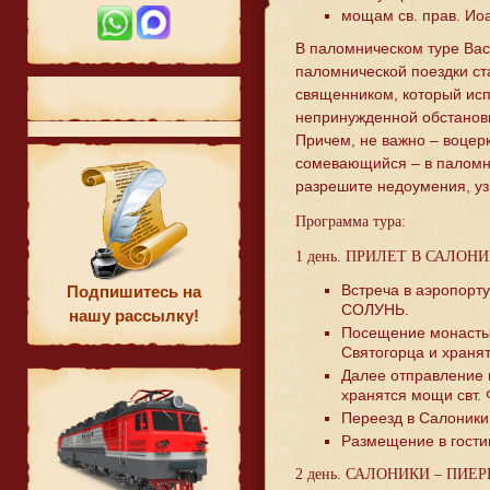
мощам св. прав. Иоа
В паломническом туре Ва
паломнической поездки ст
священником, который исп
непринужденной обстанов
Причем, не важно – воцер
сомевающийся – в паломни
разрешите недоумения, узн
Программа тура:
1 день. ПРИЛЕТ В САЛОН
Встреча в аэропорт
Подпишитесь на
СОЛУНЬ.
нашу рассылку!
Посещение монастыр
Святогорца и храня
Далее отправление 
хранятся мощи свт.
Переезд в Салоники
Размещение в гости
2 день. САЛОНИКИ – ПИЕ