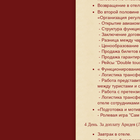
Возвращение в отель
Во второй половине
«Организация регул
- Открытие авиаком
- Структура функци
- Заключение догов
- Разница между ч
- Ценообразование 
- Продажа билетов 
- Продажа гарантир
- Рейсы “Double tou
« Функционировани
- Логистика трансф
- Работа представи
между туристами и 
- Работа с претензи
- Логистика трансф
отеле сотрудникам
«Подготовка и моти
- Ролевая игра "Сам
4 День. За доплату Аридея (
Завтрак в отеле.