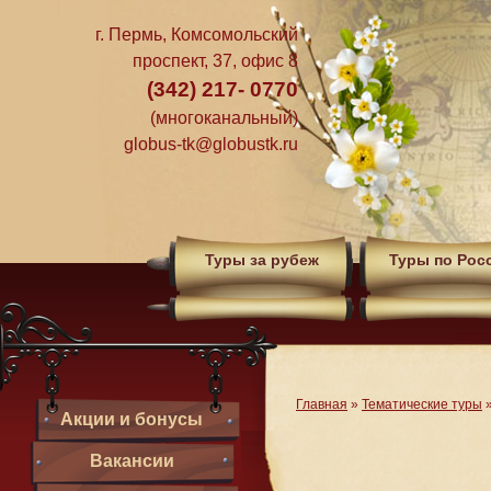
г. Пермь, Комсомольский
проспект, 37, офис 8
(342) 217- 0770
(многоканальный)
globus-tk@globustk.ru
Туры за рубеж
Туры по Рос
Главная
»
Тематические туры
Акции и бонусы
Вакансии