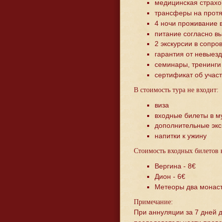
медицинская страхо
трансферы на протя
4 ночи проживание в
питание согласно в
2 экскурсии в сопро
гарантия от невыезд
семинары, тренинги
сертификат об учас
В стоимость тура не входит:
виза
входные билеты в м
дополнительные экс
напитки к ужину
Стоимость входных билетов 
Вергина - 8€
Дион - 6€
Метеоры два монаст
Примечание:
При аннуляции за 7 дней 