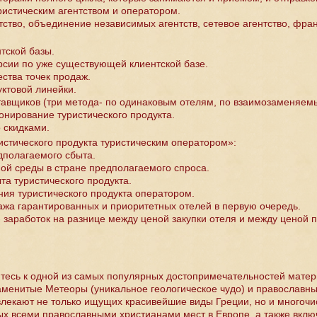
ристическим агентством и оператором.
ство, объединение независимых агентств, сетевое агентство, фран
тской базы.
рсии по уже существующей клиентской базе.
ства точек продаж.
ктовой линейки.
тавщиков (три метода- по одинаковым отелям, по взаимозаменяемы
онирование туристического продукта.
 скидками.
стического продукта туристическим оператором»:
дполагаемого сбыта.
ной среды в стране предполагаемого спроса.
та туристического продукта.
ия туристического продукта оператором.
дажа гарантированных и приоритетных отелей в первую очередь.
 заработок на разнице между ценой закупки отеля и между ценой 
тесь к одной из самых популярных достопримечательностей матер
аменитые Метеоры (уникальное геологическое чудо) и православн
влекают не только ищущих красивейшие виды Греции, но и многоч
х всеми православными христианами мест в Европе, а также вкл