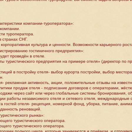
актеристики компании-туроператора»:
компании.
ти туроператора.
 странах СНГ.
корпоративная культура и ценности. Возможности карьерного рост
стрированию гостиничного предприятия»:
удет проведён в отеле.
ы туристического предприятия на примере отеля» (директор по про
тиций в постройку отеля- выбор курорта постройки, выбор местора
н.
я- рекламная активность, акции, положительные отзывы на известн
тики продаж отеля - подписание договоров с операторами, жёсткий
одажи через сайт или через глобальные системы бронирования, о
ции работы независимого отеля и сетевого отеля, международные с
га гостей отеля- рецепция, номерной фонд, уборка, питание, аним
данность реноваций.
туристического рынка»:
ющего туристического оператора.
щего туристического оператора.
торами полного цикла, которые занимаются и приёмом, и отправкой