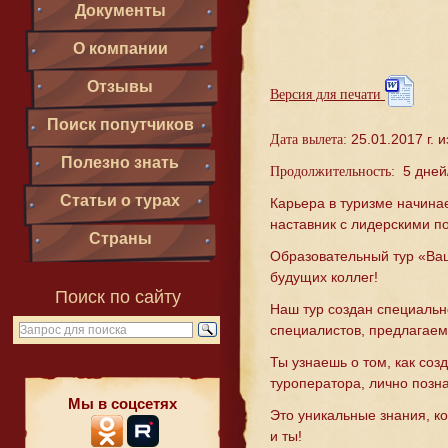
Документы
О компании
Отзывы
Версия для печати
Поиск попутчиков
25.01.2017 г. и
Дата вылета:
Полезно знать
5 дней/
Продолжительность:
Статьи о турах
Карьера в туризме начина
наставник с лидерскими п
Страны
Образовательный тур «Ваш
будущих коллег!
Поиск по сайту
Наш тур создан специальн
специалистов, предлагаем
Ты узнаешь о том, как соз
туроператора, лично позн
Мы в соцсетях
Это уникальные знания, ко
и ты!