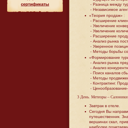
сертификаты
- Разница между ту
- Независимое агент
«Теория продаж» :
- Расширение клиен
- Увеличение конве
- Увеличение количе
- Расширение проду
- Анализ рынка пос
- Уверенное позици
- Методы борьбы со
«Формирование тури
- Анализ рынка пре
- Анализ конкурент
- Поиск каналов сбы
- Методы продвижен
- Контрактинг. Про
- Ценообразование-
3 День. Метеоры – Салоники
Завтрак в отеле.
Сегодня Вы направи
путешественник. Зн
вершинах скал, при
наиболее почитаемы