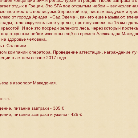
вящён концепции SPA и релакс-турам в Грецию. После завтрака в о
лагает отдых в Греции. Это SPA под открытым небом – великолепна
азочное место с неописуемой красотой гор, чистым воздухом и крис
леко от города Аридея. «Сад Эдема», как его ещё называют, впеча
допады, головокружительное ущелье, протянувшееся на 15 км вдол
красотой. И всё это посреди зеленого леса, через который протека
 под открытым небом известны ещё со времен Александра Македон
 на здоровье человека.
 г. Салоники
твом компании оператора. Проведение аттестации, награждение лу
реции в летнем сезоне 2017 года.
ъезд в аэропорт Македония.
ловека:
ение, питание завтраки - 385 €
ение, питание завтраки и ужины - 426 €