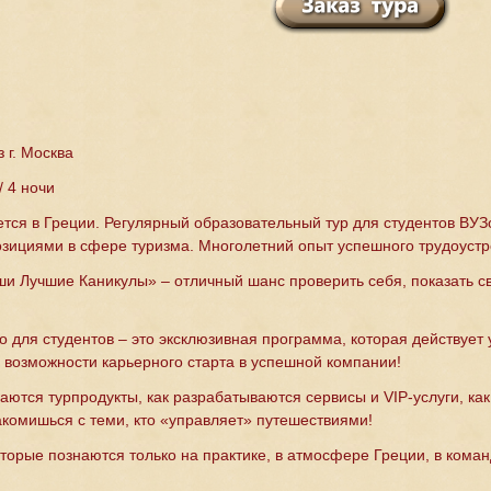
з г. Москва
 4 ночи
ется в Греции. Регулярный образовательный тур для студентов ВУ
озициями в сфере туризма. Многолетний опыт успешного трудоустро
и Лучшие Каникулы» – отличный шанс проверить себя, показать с
о для студентов – это эксклюзивная программа, которая действует
 возможности карьерного старта в успешной компании!
даются турпродукты, как разрабатываются сервисы и VIP-услуги, 
акомишься с теми, кто «управляет» путешествиями!
торые познаются только на практике, в атмосфере Греции, в коман