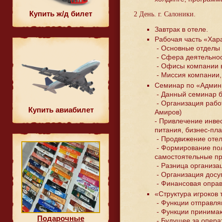
Купить ж/д билет
2 День. г. Салоники.
Завтрак в отеле.
Рабочая часть «Хар
- Основные отделы 
- Сфера деятельнос
- Офисы компании в
- Миссия компании, 
Семинар по «Админи
- Данный семинар б
- Организация работ
Купить авиабилет
Амиров)
- Привлечение инвес
питания, бизнес-пла
- Продвижение отел
- Формирование поли
самостоятельные пр
- Разница организа
- Организация досу
- Финансовая оправ
«Структура игроков 
- Функции отправля
- Функции принимаю
Подарочные
- Будущее за опера