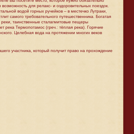
теле Вы посетите место, которое нужно обязательно
я возможность для релакс- и оздоровительных поездок.
тальной водой горных ручейков – в местечко Лутраки,
тлит самого требовательного путешественника. Богатая
ь реки, таинственные сталагмитовые пещеры
ет река Термопотамос (греч.: тёплая река). Горячие
ского. Целебная вода на протяжении многих веков
чшего участника, который получит право на прохождение