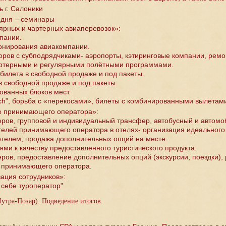
 г. Салоники
 дня – семинары
ярных и чартерных авиаперевозок»:
пании.
онирования авиакомпании.
оров с субподрядчиками- аэропорты, кэтиринговые компании, ремо
артерными и регулярными полётными программами.
билета в свободной продаже и под пакеты.
в свободной продаже и под пакеты.
ованных блоков мест.
ch”, борьба с «перекосами», билеты с комбинированными вылетами 
е принимающего оператора»:
еров, групповой и индивидуальный трансфер, автобусный и автом
телей принимающего оператора в отелях- организация идеального 
отелем, продажа дополнительных опций на месте.
ями к качеству предоставленного туристического продукта.
еров, предоставление дополнительных опций (экскурсии, поездки)
и принимающего оператора.
вация сотрудников»:
 себе туроператор"
Лутра-Позар). Подведение итогов.