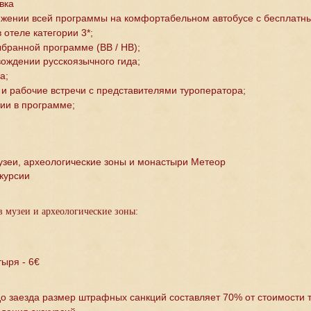
вка
жении всей программы на комфортабельном автобусе с бесплатны
 отеле категории 3*;
ыбранной программе (ΒΒ / ΗΒ);
вождении русскоязычного гида;
а;
 и рабочие встречи с представителями туроператора;
тии в программе;
узеи, археологические зоны и монастыри Метеор
курсии
в музеи и археологические зоны:
ыря - 6€
до заезда размер штрафных санкций составляет 70% от стоимости 