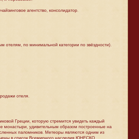
чайзинговое агентство, консолидатор.
м отелям, по минимальной категории по звёздности).
продажи отеля.
иковой Греции, которую стремится увидеть каждый
ые монастыри, удивительным образом построенные на
исленных паломников. Метеоры являются одним из
ючены в список Всемирного наследия ЮНЕСКО.