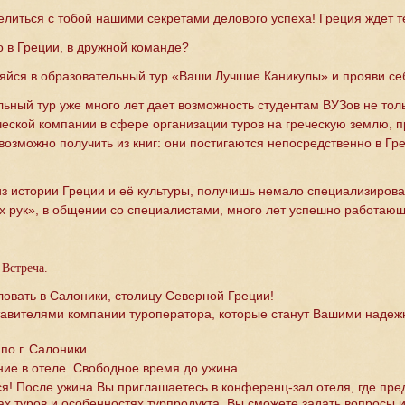
елиться с тобой нашими секретами делового успеха! Греция ждет т
о в Греции, в дружной команде?
ляйся в образовательный тур «Ваши Лучшие Каникулы» и прояви се
ьный тур уже много лет дает возможность студентам ВУЗов не толь
еской компании в сфере организации туров на греческую землю, п
возможно получить из книг: они постигаются непосредственно в Гре
из истории Греции и её культуры, получишь немало специализирова
ых рук», в общении со специалистами, много лет успешно работаю
 Встреча.
ловать в Салоники, столицу Северной Греции!
тавителями компании туроператора, которые станут Вашими надеж
по г. Салоники.
ие в отеле. Свободное время до ужина.
я! После ужина Вы приглашаетесь в конференц-зал отеля, где пре
ах туров и особенностях турпродукта. Вы сможете задать вопросы 