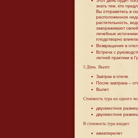
Этот день будет пос
знать тем, кто пред
Вы отправитесь в ск
расположенное неда
растительность, во
завораживают своей 
лечебные источники
плодотворно влияла
Возвращение в отель
Встреча с руководс
летней практики в Г
5 День. Вылет.
Завтрак в отеле.
После завтрака – от
Вылет.
Стоимость тура на одного че
двухместное размещ
двухместное размещ
В стоимость тура входит:
авиаперелет