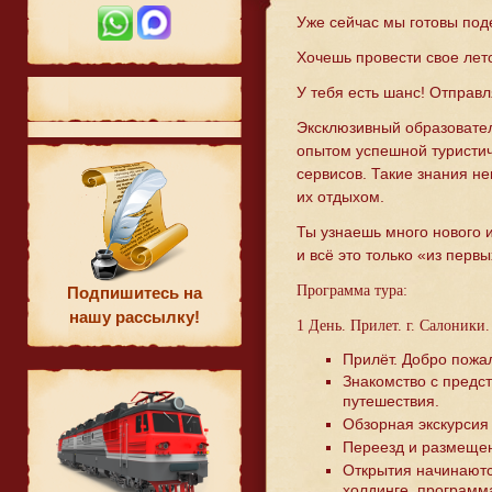
Уже сейчас мы готовы под
Хочешь провести свое лет
У тебя есть шанс! Отправ
Эксклюзивный образовател
опытом успешной туристич
сервисов. Такие знания не
их отдыхом.
Ты узнаешь много нового 
и всё это только «из перв
Программа тура:
Подпишитесь на
нашу рассылку!
1 День. Прилет. г. Салоники.
Прилёт. Добро пожа
Знакомство с предс
путешествия.
Обзорная экскурсия 
Переезд и размещен
Открытия начинаютс
холдинге, программ