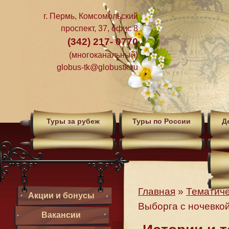
г. Пермь, Комсомольский
проспект, 37, офис 8
(342) 217- 0770
(многоканальный)
globus-tk@globustk.ru
Туры за рубеж
Туры по России
Д
Главная
»
Тематиче
Акции и бонусы
Выборга с ночевкой
Вакансии