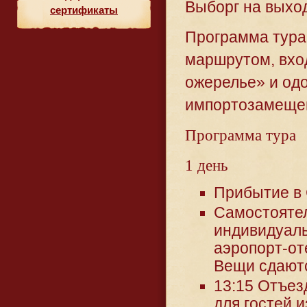
Выборг на выхо
сертификаты
Программа тура
маршрутом, вхо
ожерелье» и од
импортозамещен
Программа тура
1 день
Прибытие в 
Самостоятел
индивидуаль
аэропорт-оте
Вещи сдаютс
13:15 Отъез
для гостей 