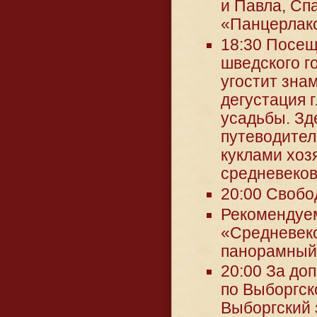
и Павла, Сп
«Панцерлакс
18:30 Посещ
шведского г
угостит зна
дегустация 
усадьбы. Зд
путеводител
куклами хоз
средневеков
20:00 Свобо
Рекомендуем
«Средневеко
панорамный
20:00 За до
по Выборгск
Выборгский 