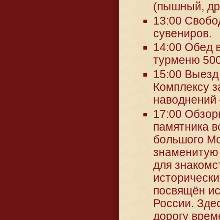
(пышный, д
13:00 Свобо
сувениров.
14:00 Обед в
турменю 500
15:00 Выезд
Комплексу з
наводнений
17:00 Обзор
памятника в
большого Мо
знаменитую
для знакомс
исторически
посвящён ис
России. Зде
дорогу врем