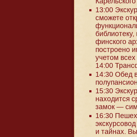
Карельского
13:00 Экску
сможете отк
функционали
библиотеку,
финского ар
построено и
учетом всех
14:00 Транс
14:30 Обед в
полупансион
15:30 Экску
находится с
замок — сим
16:30 Пешех
экскурсовод
и тайнах. В