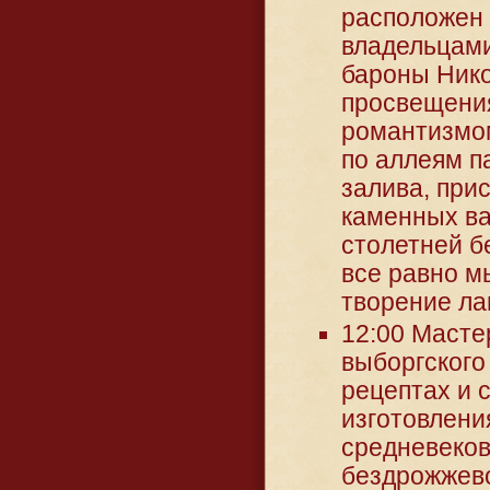
расположен 
владельцами
бароны Нико
просвещения
романтизмом
по аллеям п
залива, при
каменных ва
столетней б
все равно м
творение ла
12:00 Масте
выборгского 
рецептах и 
изготовлени
средневеков
бездрожжевой