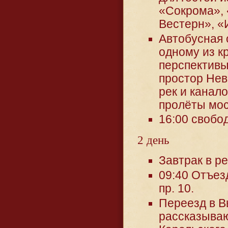
«Сокрома», 
Вестерн», «
Автобусная 
одному из к
перспективы
простор Нев
рек и канал
пролёты мос
16:00 свобо
2 день
Завтрак в р
09:40 Отъез
пр. 10.
Переезд в В
рассказываю