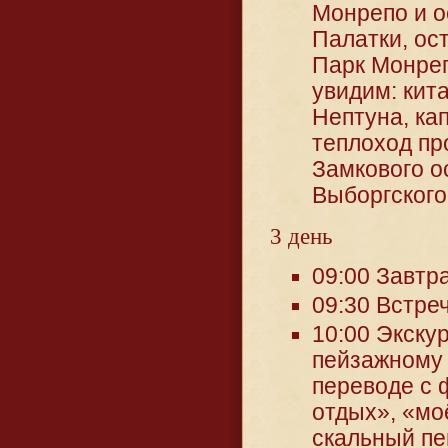
Монрепо и о
Палатки, ос
Парк Монреп
увидим: кит
Нептуна, ка
теплоход пр
Замкового о
Выборгского
3 день
09:00 Завтр
09:30 Встре
10:00 Экску
пейзажному 
переводе с 
отдых», «мо
скальный пе