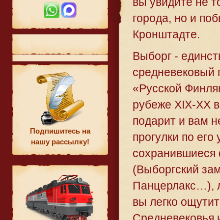
вы увидите не 
города, но и по
Кронштадте.
Выборг - единс
средневековый г
«Русской Финля
рубеже XIX-XX в
подарит и вам 
Подпишитесь на
прогулки по его
нашу рассылку!
сохранившиеся 
(Выборгский зам
Панцерлакс…), 
вы легко ощутит
Средневековья и