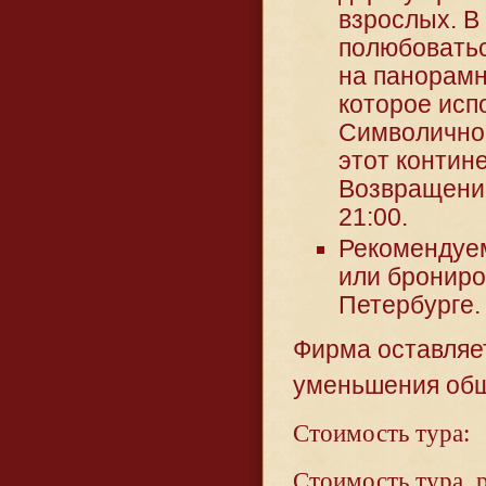
взрослых. В
полюбоватьс
на панорамн
которое исп
Символично,
этот контин
Возвращение
21:00.
Рекомендуем
или брониро
Петербурге.
Фирма оставляет
уменьшения общ
Стоимость тура:
Стоимость тура, 