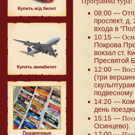
Программа тура:
Купить ж/д билет
08:00 — Отп
проспект, д.
входа в "Пол
10:15 —
Осм
Покрова Пре
вокзал ст. 
Пресвятой Б
Купить авиабилет
12:00 —
Вос
(три вершин
скульптурам
подвесному 
14:20 — Ком
день поездки
15:15 —
Пос
Осинцево).
Подарочные
17:00 —
Пос