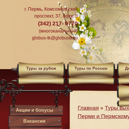
г. Пермь, Комсомольский
проспект, 37, офис 8
(342) 217- 0770
(многоканальный)
globus-tk@globustk.ru
Туры за рубеж
Туры по России
Д
Главная
»
Туры вых
Акции и бонусы
Перми и Пермском
Вакансии