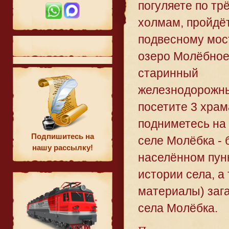
погуляете по тр
холмам, пройдё
подвесному мост
озеро Молёбное
старинный
железнодорожны
посетите 3 храм
подниметесь на 
Подпишитесь на
селе Молёбка -
нашу рассылку!
населённом пунк
истории села, а
материалы) заг
села Молёбка.