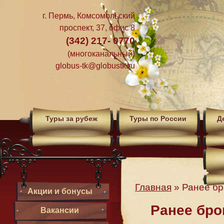
г. Пермь, Комсомольский
проспект, 37, офис 8
(342) 217- 0770
(многоканальный)
globus-tk@globustk.ru
Туры за рубеж
Туры по России
Д
Главная
»
Ранее бр
Акции и бонусы
Ранее бро
Вакансии