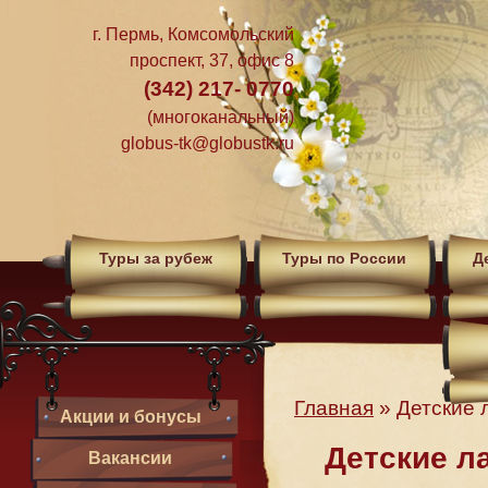
г. Пермь, Комсомольский
проспект, 37, офис 8
(342) 217- 0770
(многоканальный)
globus-tk@globustk.ru
Туры за рубеж
Туры по России
Д
Главная
»
Детские 
Акции и бонусы
Детские л
Вакансии