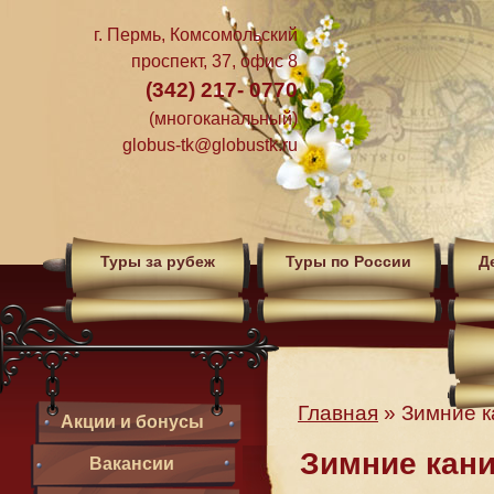
г. Пермь, Комсомольский
проспект, 37, офис 8
(342) 217- 0770
(многоканальный)
globus-tk@globustk.ru
Туры за рубеж
Туры по России
Д
Главная
»
Зимние к
Акции и бонусы
Зимние кани
Вакансии