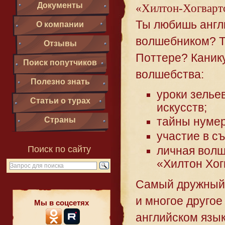
Документы
«Хилтон-Хогвартс
Ты любишь англ
О компании
волшебником? Т
Отзывы
Поттере? Каник
Поиск попутчиков
волшебства:
Полезно знать
уроки зелье
Статьи о турах
искусств;
Страны
тайны нумер
участие в с
Поиск по сайту
личная волш
«Хилтон Хог
С
амый дружный 
и многое другое
Мы в соцсетях
английском язык