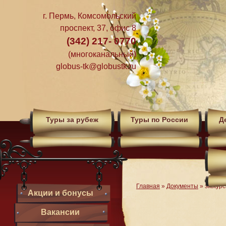
г. Пермь, Комсомольский
проспект, 37, офис 8
(342) 217- 0770
(многоканальный)
globus-tk@globustk.ru
Туры за рубеж
Туры по России
Д
Главная
»
Документы
»
экскур
Акции и бонусы
Вакансии