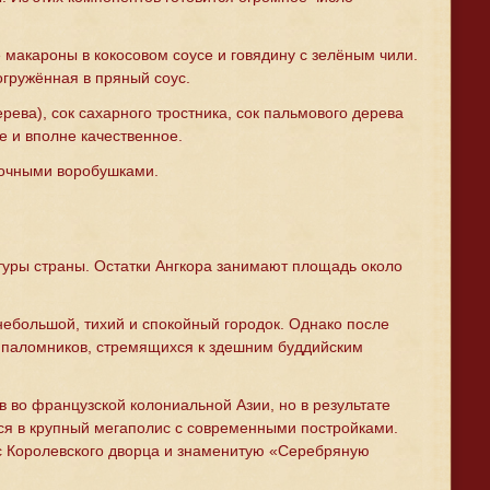
 макароны в кокосовом соусе и говядину с зелёным чили.
огружённая в пряный соус.
ва), сок сахарного тростника, сок пальмового дерева
е и вполне качественное.
сочными воробушками.
туры страны. Остатки Ангкора занимают площадь около
небольшой, тихий и спокойный городок. Однако после
и паломников, стремящихся к здешним буддийским
в во французской колониальной Азии, но в результате
ся в крупный мегаполис с современными постройками.
кс Королевского дворца и знаменитую «Серебряную