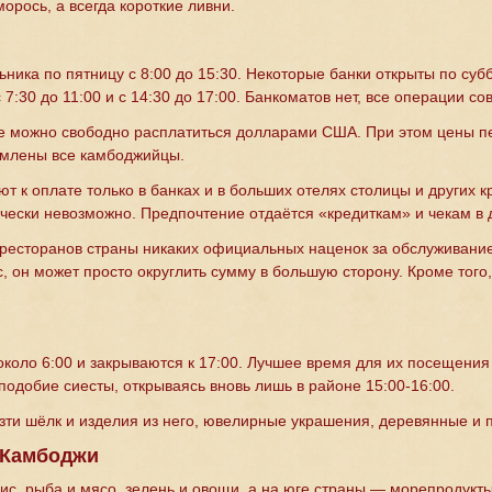
орось, а всегда короткие ливни.
ьника по пятницу с 8:00 до 15:30. Некоторые банки открыты по су
 7:30 до 11:00 и с 14:30 до 17:00. Банкоматов нет, все операции с
не можно свободно расплатиться долларами США. При этом цены п
омлены все камбоджийцы.
 к оплате только в банках и в больших отелях столицы и других к
чески невозможно. Предпочтение отдаётся «кредиткам» и чекам в
ресторанов страны никаких официальных наценок за обслуживание 
с, он может просто округлить сумму в большую сторону. Кроме тог
около 6:00 и закрываются к 17:00. Лучшее время для их посещения
подобие сиесты, открываясь вновь лишь в районе 15:00-16:00.
ти шёлк и изделия из него, ювелирные украшения, деревянные и 
 Камбоджи
ис, рыба и мясо, зелень и овощи, а на юге страны — морепродукты