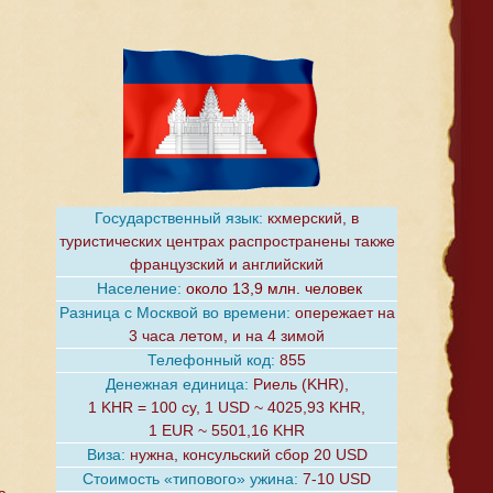
Государственный язык:
кхмерский, в
туристических центрах распространены также
французский и английский
Население:
около 13,9 млн. человек
Разница с Москвой во времени:
опережает на
3 часа летом, и на 4 зимой
Телефонный код:
855
Денежная единица:
Риель (KHR),
1 KHR = 100 су, 1 USD ~ 4025,93 KHR,
1 EUR ~ 5501,16 KHR
Виза:
нужна, консульский сбор 20 USD
Стоимость «типового» ужина:
7-10 USD