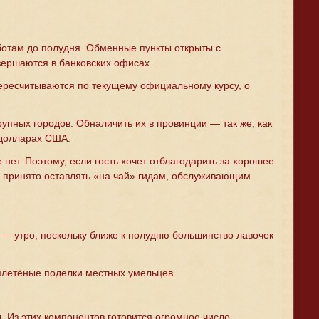
бботам до полудня. Обменные пункты открыты с
овершаются в банковских офисах.
ересчитываются по текущему официальному курсу, о
рупных городов. Обналичить их в провинции — так же, как
 долларах США.
нет. Поэтому, если гость хочет отблагодарить за хорошее
о, принято оставлять «на чай» гидам, обслуживающим
 — утро, поскольку ближе к полудню большинство лавочек
плетёные поделки местных умельцев.
. Из этих компонентов готовится огромное число