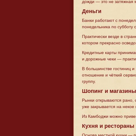
дожди — это не затяжная м
Деньги
Банки работают с понедел
понедельника по субботу с
Практически везде в стра
котором прекрасно освед
Кредитные карты принимают
и дорожные чеки — практи
В большинстве гостиниц и 
отношение и чёткий серви
группу.
Шопинг и магазины
Рынки открываются рано, 
уже закрывается на некое 
Из Камбоджи можно привез
Кухня и рестораны
Основа местной кухни — р