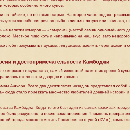
и которых особенно много супов.
 на тайские, но не такие острые. На второе часто подают рисовые
ьзуется запечённая речная рыба в листьях латука или шпината, п
ые напитки кхмеров — «самронг» (настой семян одноимённого дере
олоко. Местное пиво хоть и непривычно на наш вкус, зато недорого
же любят закусывать пауками, лягушками, змеями, черепахами и 
урсии и достопримечательности Камбоджи
 кхмерского государства, самый известный памятник древней куль
охранилось около сотни дворцов и храмов.
амам Ангкора. Всего два десятилетия назад он представлял собой 
ра» сюда стало приезжать множество любителей древней истории 
вства Камбоджа. Когда-то это был один из самых красивых городо
ое было разрушено, и после восстановления Пномпень превратил
стей города можно отметить Пномпеня со ступой (XV в.), компле