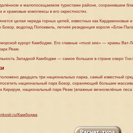
тдалённом и малопосещаемом туристами районе, сохранившем благ
и храмовые комплексы в его окрестностях.
ам
нется целая череда горных цепей, известных как Кардамоновые 
 Бокор, водопад Попоквиль, летняя резиденция короля «Блэк-Палас
морской курорт Камбоджи. Его главные «must see» — храмы Ват-Леу
парк Реам.
льность Западной Камбоджи — самое большое в стране озеро
Тонл
ки
положено двадцать три национальных парка, самый известный сред
 посетить национальный парк Бокор, охраняющий большие массивы
к Кирирум, национальный парк Реам (влажные вечнозелёные леса 
tonkosti.ru/Камбоджа