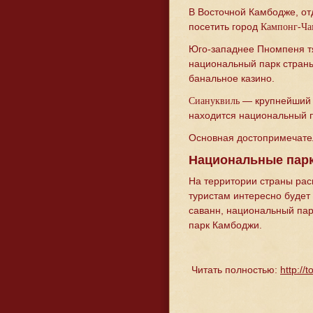
В Восточной Камбодже, о
посетить город
Кампонг-Ч
Юго-западнее Пномпеня тя
национальный парк страны
банальное казино.
— крупнейший 
Сиануквиль
находится национальный 
Основная достопримечате
Национальные пар
На территории страны рас
туристам интересно будет
саванн, национальный пар
парк Камбоджи.
Читать полностью:
http://