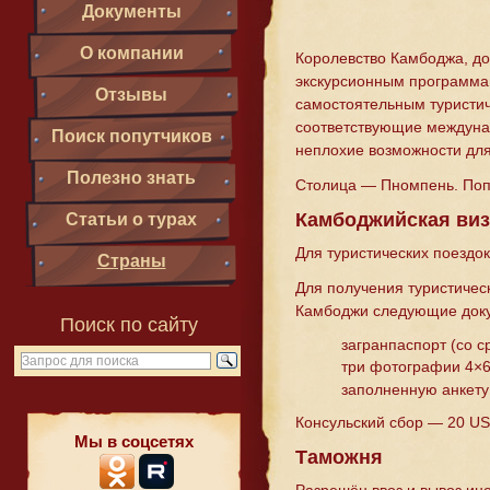
Документы
О компании
Королевство Камбоджа, до
экскурсионным программам
Отзывы
самостоятельным туристич
соответствующие междуна
Поиск попутчиков
неплохие возможности для
Полезно знать
Столица — Пномпень. Поп
Камбоджийская виз
Статьи о турах
Для туристических поездо
Страны
Для получения туристичес
Камбоджи следующие док
Поиск по сайту
загранпаспорт (со с
три фотографии 4×6
заполненную анкету
Консульский сбор — 20 US
Мы в соцсетях
Таможня