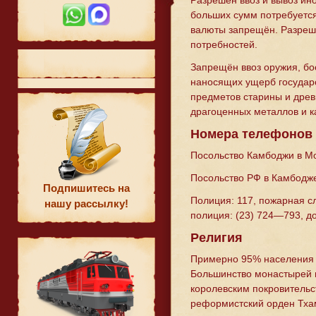
Разрешён ввоз и вывоз ин
больших сумм потребуетс
валюты запрещён. Разреш
потребностей.
Запрещён ввоз оружия, бо
наносящих ущерб государ
предметов старины и дре
драгоценных металлов и к
Номера телефонов
Посольство Камбоджи в Мо
Посольство РФ в Камбодже:
Подпишитесь на
Полиция: 117, пожарная сл
нашу рассылку!
полиция: (23) 724—793, д
Религия
Примерно 95% населения 
Большинство монастырей 
королевским покровительс
реформистский орден Тха