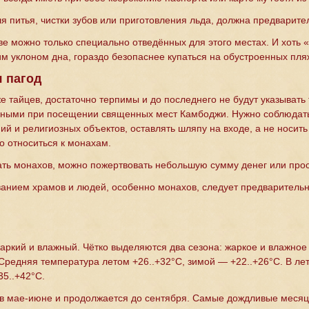
я питья, чистки зубов или приготовления льда, должна предварите
ве можно только специально отведённых для этого местах. И хоть 
им уклоном дна, гораздо безопаснее купаться на обустроенных пля
 пагод
же тайцев, достаточно терпимы и до последнего не будут указыват
ьными при посещении священных мест Камбоджи. Нужно соблюдат
й и религиозных объектов, оставлять шляпу на входе, а не носить
о относиться к монахам.
ать монахов, можно пожертвовать небольшую сумму денег или прост
нием храмов и людей, особенно монахов, следует предварительн
ркий и влажный. Чётко выделяются два сезона: жаркое и влажное л
 Средняя температура летом +26..+32°C, зимой — +22..+26°C. В ле
35..+42°C.
в мае-июне и продолжается до сентября. Самые дождливые месяцы