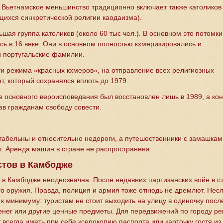
Вьетнамское меньшинство традиционно включает также католиков
ихся синкретической религии каодаизма).
шая группа католиков (около 60 тыс чел.). В основном это потомки
сь в 16 веке. Они в основном полностью кхмеризировались и
 португальские фамилии.
сти режима «красных кхмеров», на отправление всех религиозных
т, который сохранялся вплоть до 1979.
е основного вероисповедания был восстановлен лишь в 1989, а кон
в гражданам свободу совести.
абельны и относительно недороги, а путешественники с замашками 
ш. Аренда машин в стране не распространена.
стов в Камбодже
 в Камбодже неоднозначна. После недавних партизанских войн в ст
го оружия. Правда, полиция и армия тоже отнюдь не дремлют. Нес
 минимуму: туристам не стоит выходить на улицу в одиночку после
енег или другие ценные предметы. Для передвижений по городу ре
всегда иметь при себе ксерокопию паспорта или карточку гостя из 