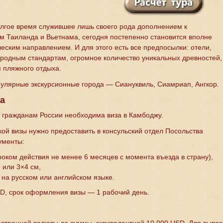
лгое время служившее лишь своего рода дополнением к
 Таиланда и Вьетнама, сегодня постепенно становится вполне
еским направлением. И для этого есть все предпосылки: отели,
родным стандартам, огромное количество уникальных древностей,
 пляжного отдыха.
улярные экскурсионные города — Сиануквиль, Сиамриап, Ангкор.
а
к гражданам России необходима виза в Камбоджу.
кой визы нужно предоставить в консульский отдел Посольства
ументы:
роком действия не менее 6 месяцев с момента въезда в страну),
 или 3×4 см,
 на русском или английском языке.
D, срок оформления визы — 1 рабочий день.