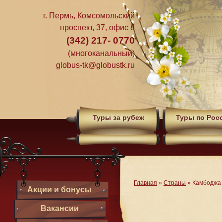
г. Пермь, Комсомольский
проспект, 37, офис 8
(342) 217- 0770
(многоканальный)
globus-tk@globustk.ru
Туры за рубеж
Туры по Рос
Главная
»
Страны
»
Камбоджа
Акции и бонусы
Вакансии