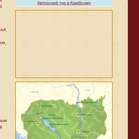
а
Авторский тур в Камбоджу
й
сей,
ем,
бым
й