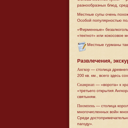
разнообразных блюд, сред
Местные супы очень похожи
Особой популярностью пол
«Фирменные» безалкогольн
«тектнот» или кокосовое м
Местные гурманы так
Развлечения, экск
— столица древнего
Ангкор
200 кв. км., всего здесь с
— «ворота» к хр
Сиамриап
«третьего открытия Ангко
святыням.
— столица короле
Пномпень
многочисленных войн мног
Среди достопримечательно
пагоду».