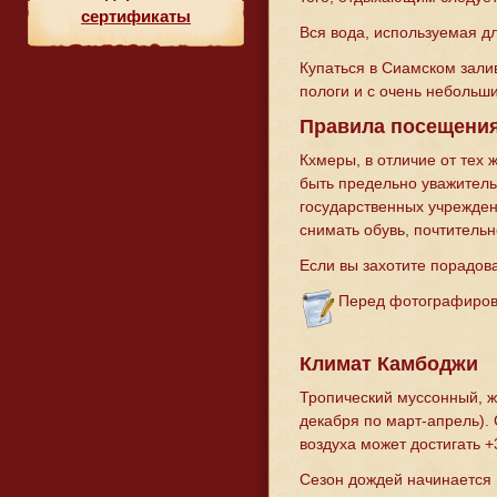
сертификаты
Вся вода, используемая дл
Купаться в Сиамском зали
пологи и с очень небольш
Правила посещения
Кхмеры, в отличие от тех 
быть предельно уважител
государственных учреждени
снимать обувь, почтительн
Если вы захотите порадов
Перед фотографирова
Климат Камбоджи
Тропический муссонный, жа
декабря по март-апрель).
воздуха может достигать +
Сезон дождей начинается 