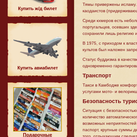
Тямы привержены исламу. 
Купить ж/д билет
каодаистов (придерживающ
Среди кхмеров есть неболь
португальцев, осевших зде
сохранили лишь религию и
В 1975, с приходом к вла
культов был наложен запре
Статус буддизма в качеств
одновременно гарантирова
Купить авиабилет
Транспорт
Такси в Камбодже комфорт
услугами мото- и велорик
Безопасность тури
Ситуация с безопасностью
количество автоматическо
возможных неприятностей к
паспорт, крупные суммы д
Подарочные
того, отдыхающим следует 