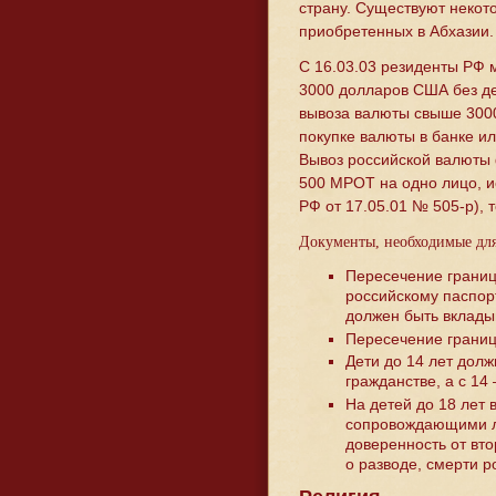
страну. Существуют некото
приобретенных в Абхазии.
С 16.03.03 резиденты РФ 
3000 долларов США без д
вывоза валюты свыше 300
покупке валюты в банке ил
Вывоз российской валюты
500 МРОТ на одно лицо, и
РФ от 17.05.01 № 505-р), 
Документы, необходимые для
Пересечение границ
российскому паспор
должен быть вклады
Пересечение границ
Дети до 14 лет дол
гражданстве, а с 14
На детей до 18 лет 
сопровождающими л
доверенность от вто
о разводе, смерти р