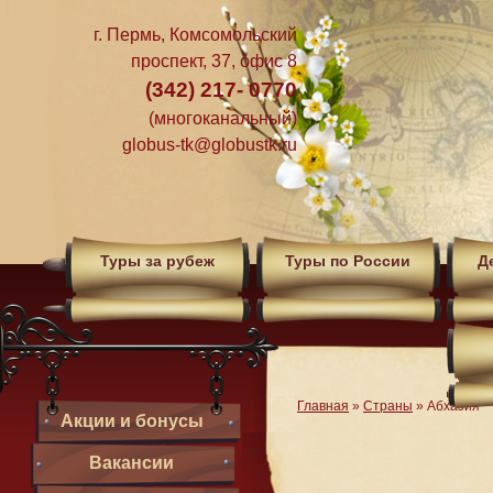
г. Пермь, Комсомольский
проспект, 37, офис 8
(342) 217- 0770
(многоканальный)
globus-tk@globustk.ru
Туры за рубеж
Туры по России
Д
Главная
»
Страны
»
Абхазия
Акции и бонусы
Вакансии