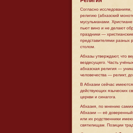
Религия
Согласно исследованиям, 
религию (абхазский монот
мусульманами. Христиане 
пьют вино и не делают об
праздники — христианские
представителями разных 
столом.
Абхазы утверждают, что ве
вездесущего. Часть учёных
абхазская религия — уни
человечества — реликт, д
В Абхазии сейчас имеются
действующих языческих св
церкви и синагога.
Абхазия, по мнению самих 
Абхазии — её доверенный 
или их родственники име
святилищам. Позиции трад