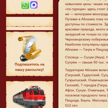
невысокие цены: чашка х
«по-турецки» здесь стоит 
же — килограмм винограда
Путевки в Абхазию пока чт
доступны по стоимости. Зд
красивая природа, много 
экскурсий не только по стр
Черноморскому побережью
Наиболее популярны куро
Абхазии — Гагра и Пицунд
Столица — Сухум (Акуа). 
Сухума — свыше 50 тыс. ч
Подпишитесь на
нашу рассылку!
Территория Абхазии включ
(Гагрский, Гудаутский, Сух
Гулрыпшский, Очамчырский
Галский), 7 городов (Гагра
Афон, Сухум, Очамчыра, Тк
поселков городского типа
Пицунда, Бзыпь. Мюссера,
512 сел.