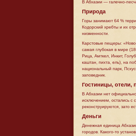
В Абхазии — галечно-песч
Природа
Горы занимают 64 % терри
Кодорский хребты и их от
низменности.
Карстовые пещеры: «Ново
самая глубокая в мире (186
Рица, Амткел, Инкит, Голу
каштан, пихта, ель), на п
национальный парк, Псхус
заповедник.
Гостиницы, отели,
В Абхазии нет официально
исключением, остались с 
реконструируются, зато ес
Деньги
Денежная единица Абхазии
городов. Какого-то устано